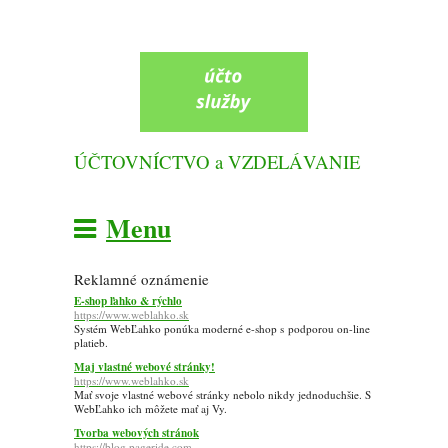
ÚČTOVNÍCTVO a VZDELÁVANIE
Menu
Reklamné oznámenie
E-shop ľahko & rýchlo
https://www.weblahko.sk
Systém WebĽahko ponúka moderné e-shop s podporou on-line
platieb.
Maj vlastné webové stránky!
https://www.weblahko.sk
Mať svoje vlastné webové stránky nebolo nikdy jednoduchšie. S
WebĽahko ich môžete mať aj Vy.
Tvorba webových stránok
https://blog.pageride.com