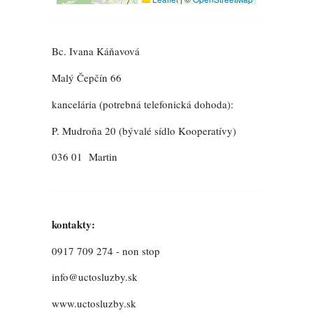
Bc. Ivana Káňavová
Malý Čepčín 66
kancelária (potrebná telefonická dohoda):
P. Mudroňa 20 (bývalé sídlo Kooperatívy)
036 01 Martin
kontakty:
0917 709 274 - non stop
info@uctosluzby.sk
www.uctosluzby.sk