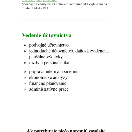
Spoznajte výhody balíčka služieb Premium! Aktivujte si ho na
30 dní ZADARMO.
Vedenie účtovníctva
podvojné účtovníctvo
jednoduché účtovníctvo, daňová evidencia,
paušálne výdavky
mzdy a personalistika
príprava interných smerníc
ekonomické analýzy
finančné plánovanie
administratívne práce
Ak potrebujete niečo upresniť, zavolajte