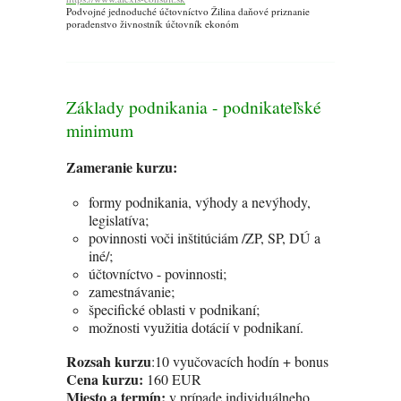
Podvojné jednoduché účtovníctvo Žilina daňové priznanie
poradenstvo živnostník účtovník ekonóm
Základy podnikania - podnikateľské
minimum
Zameranie kurzu:
formy podnikania, výhody a nevýhody,
legislatíva;
povinnosti voči inštitúciám /ZP, SP, DÚ a
iné/;
účtovníctvo - povinnosti;
zamestnávanie;
špecifické oblasti v podnikaní;
možnosti využitia dotácií v podnikaní.
Rozsah kurzu
:10 vyučovacích hodín + bonus
Cena kurzu:
160 EUR
Miesto a termín:
v prípade individuálneho