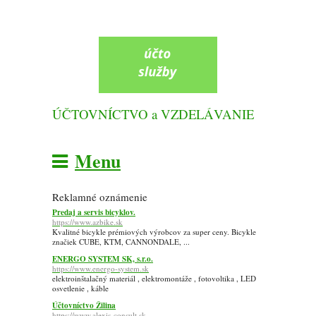
ÚČTOVNÍCTVO a VZDELÁVANIE
Menu
Reklamné oznámenie
Predaj a servis bicyklov.
https://www.azbike.sk
Kvalitné bicykle prémiových výrobcov za super ceny. Bicykle
značiek CUBE, KTM, CANNONDALE, ...
ENERGO SYSTEM SK, s.r.o.
https://www.energo-system.sk
elektroinštalačný materiál , elektromontáže , fotovoltika , LED
osvetlenie , káble
Účtovníctvo Žilina
https://www.alexis-consult.sk