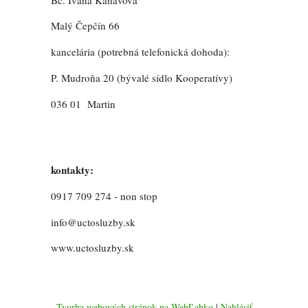
Malý Čepčín 66
kancelária (potrebná telefonická dohoda):
P. Mudroňa 20 (bývalé sídlo Kooperatívy)
036 01 Martin
kontakty:
0917 709 274 - non stop
info@uctosluzby.sk
www.uctosluzby.sk
Tvorba webových stránok na WebĽahko
|
Nahlásiť