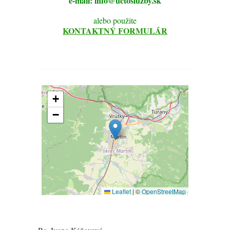
e-mail: info@uctosluzby.sk
alebo použite
KONTAKTNÝ FORMULÁR
Bc. Ivana Káňavová